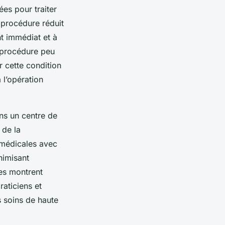
es pour traiter
 procédure réduit
t immédiat et à
e procédure peu
r cette condition
 l’opération
ns un centre de
 de la
s médicales avec
nimisant
des montrent
raticiens et
s soins de haute