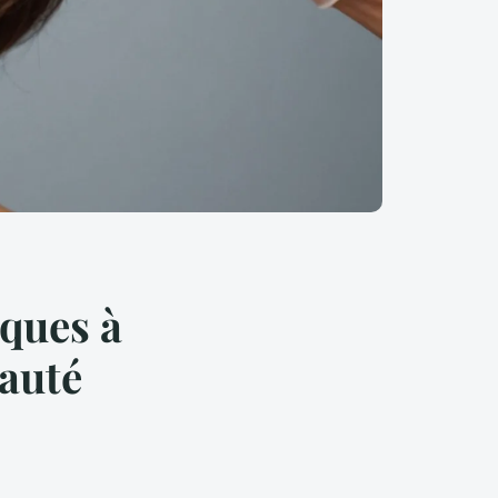
iques à
auté