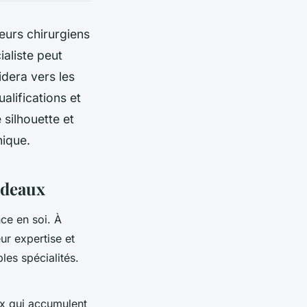
eurs chirurgiens
ialiste peut
idera vers les
alifications et
 silhouette et
nique.
rdeaux
nce en soi. À
ur expertise et
ples spécialités.
x qui accumulent