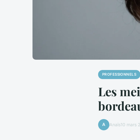
PROFESSIONNELS
Les mei
bordeau
A
Anaïs
10 mars 