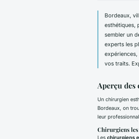
Bordeaux, vil
esthétiques, p
sembler un dé
experts les p
expériences, 
vos traits. Ex
Aperçu des 
Un chirurgien esth
Bordeaux, on tro
leur professionn
Chirurgiens le
Les
chirurgiens 