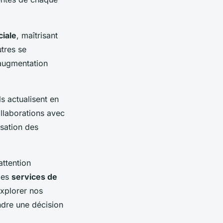
ciale
, maîtrisant
utres se
'augmentation
ls actualisent en
llaborations avec
isation des
ttention
 des
services de
explorer nos
ndre une décision