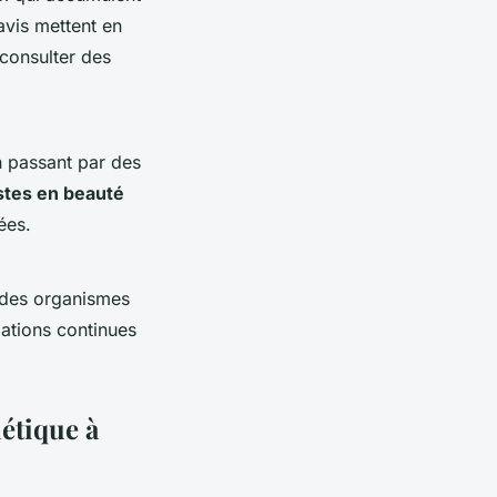
avis mettent en
 consulter des
en passant par des
stes en beauté
ées.
 des organismes
ations continues
hétique à