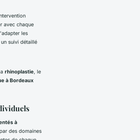
intervention
ter avec chaque
'adapter les
un suivi détaillé
la
rhinoplastie
, le
que à Bordeaux
dividuels
entés à
e par des domaines
tentes de chaque