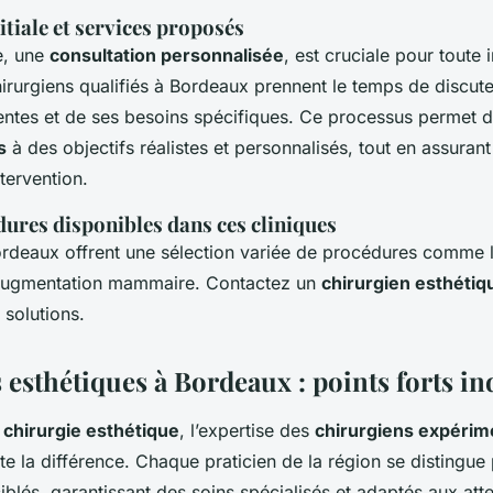
itiale et services proposés
e, une
consultation personnalisée
, est cruciale pour toute 
hirurgiens qualifiés à Bordeaux prennent le temps de discu
tentes et de ses besoins spécifiques. Ce processus permet d
s
à des objectifs réalistes et personnalisés, tout en assurant 
ntervention.
ures disponibles dans ces cliniques
ordeaux offrent une sélection variée de procédures comme 
 l'augmentation mammaire. Contactez un
chirurgien esthéti
 solutions.
esthétiques à Bordeaux : points forts in
e
chirurgie esthétique
, l’expertise des
chirurgiens expérim
ute la différence. Chaque praticien de la région se distingu
ciblés, garantissant des soins spécialisés et adaptés aux at