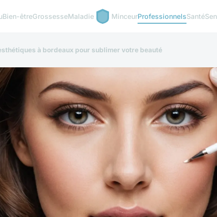
u
Bien-être
Grossesse
Maladie
Minceur
Professionnels
Santé
Sen
 esthétiques à bordeaux pour sublimer votre beauté