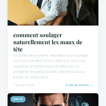
comment soulager
naturellement les maux de
tête
En quête de solutions naturelles pour soulager
vos maux de tête? Vous n'êtes pas seul. Les
migraines et autres maux de tête sont un
problème de santé courant. Des tensions au
travail, au stress de la ...
7 janvier 2024
5 min de lecture →
SANTÉ