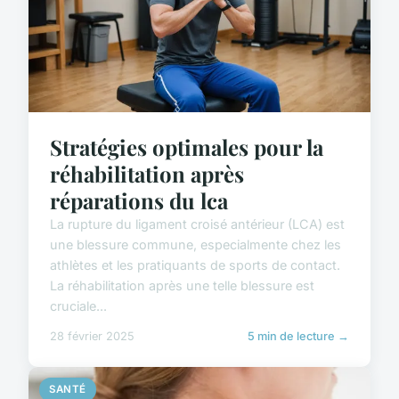
Stratégies optimales pour la
réhabilitation après
réparations du lca
La rupture du ligament croisé antérieur (LCA) est
une blessure commune, especialmente chez les
athlètes et les pratiquants de sports de contact.
La réhabilitation après une telle blessure est
cruciale...
28 février 2025
5 min de lecture →
SANTÉ