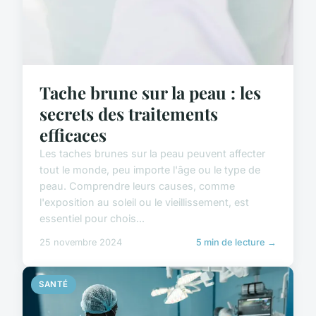
Tache brune sur la peau : les
secrets des traitements
efficaces
Les taches brunes sur la peau peuvent affecter
tout le monde, peu importe l'âge ou le type de
peau. Comprendre leurs causes, comme
l'exposition au soleil ou le vieillissement, est
essentiel pour chois...
25 novembre 2024
5 min de lecture →
SANTÉ