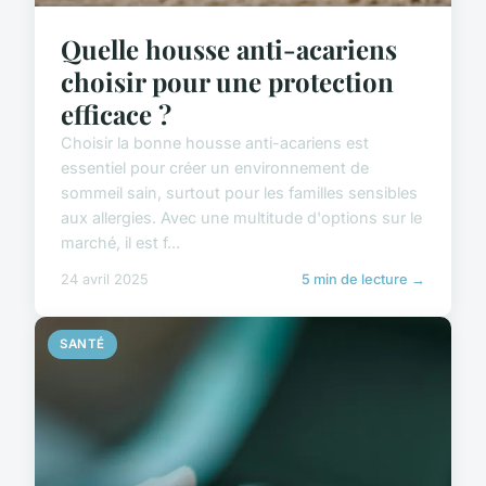
Quelle housse anti-acariens
choisir pour une protection
efficace ?
Choisir la bonne housse anti-acariens est
essentiel pour créer un environnement de
sommeil sain, surtout pour les familles sensibles
aux allergies. Avec une multitude d'options sur le
marché, il est f...
24 avril 2025
5 min de lecture →
SANTÉ