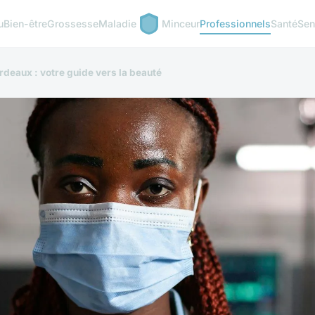
u
Bien-être
Grossesse
Maladie
Minceur
Professionnels
Santé
Sen
rdeaux : votre guide vers la beauté