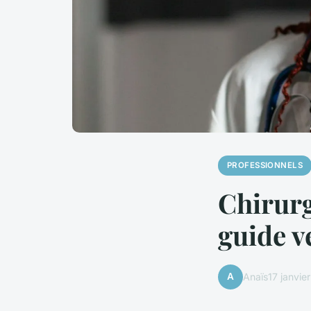
PROFESSIONNELS
Chirurg
guide v
A
Anaïs
17 janvie