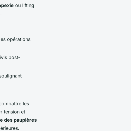
opexie
ou lifting
.
les opérations
ivis post-
soulignant
combattre les
r tension et
ie des paupières
érieures.