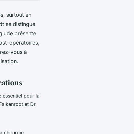
s, surtout en
dt se distingue
 guide présente
post-opératoires,
arez-vous à
isation.
cations
 essentiel pour la
Falkenrodt et Dr.
a chirurgie