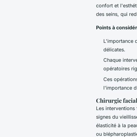
confort et l'esth
des seins, qui red
Points à considé
L'importance d
délicates.
Chaque interve
opératoires ri
Ces opérations
l'importance d
Chirurgie facia
Les interventions
signes du vieilli
élasticité à la pe
ou blépharoplasti