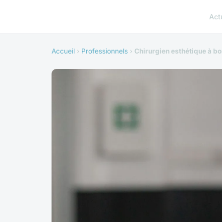
Act
Accueil
›
Professionnels
›
Chirurgien esthétique à bo