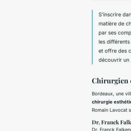
S'inscrire da
matière de ch
par ses compé
les différent
et offre des 
découvrir un 
Chirurgien e
Bordeaux, une vill
chirurgie esthét
Romain Lavocat se
Dr. Franck Fal
Dr. Franck Falken