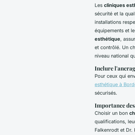
Les
cliniques es
sécurité et la qua
installations resp
équipements et le
esthétique
, assu
et contrôlé. Un ch
niveau national q
Inclure l'ancra
Pour ceux qui env
esthétique à Bor
sécurisés.
Importance des 
Choisir un bon
ch
qualifications, l
Falkenrodt et Dr.