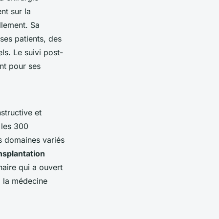
nt sur la
llement. Sa
ses patients, des
ls. Le suivi post-
nt pour ses
structive et
 les 300
es domaines variés
nsplantation
naire qui a ouvert
 à la médecine